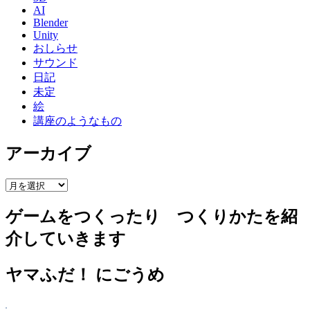
AI
Blender
Unity
おしらせ
サウンド
日記
未定
絵
講座のようなもの
アーカイブ
ア
ー
ゲームをつくったり つくりかたを紹
カ
イ
介していきます
ブ
ヤマふだ！ にごうめ