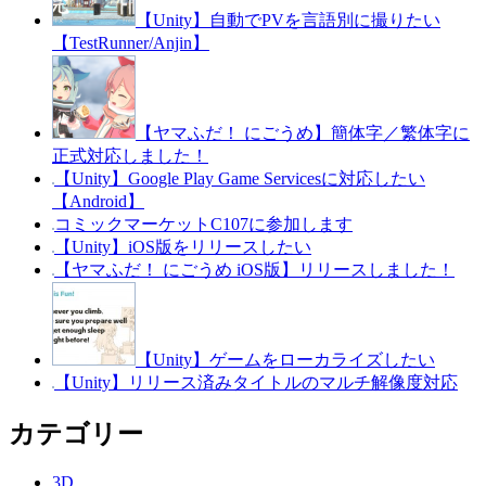
【Unity】自動でPVを言語別に撮りたい
【TestRunner/Anjin】
【ヤマふだ！ にごうめ】簡体字／繁体字に
正式対応しました！
【Unity】Google Play Game Servicesに対応したい
【Android】
コミックマーケットC107に参加します
【Unity】iOS版をリリースしたい
【ヤマふだ！ にごうめ iOS版】リリースしました！
【Unity】ゲームをローカライズしたい
【Unity】リリース済みタイトルのマルチ解像度対応
カテゴリー
3D