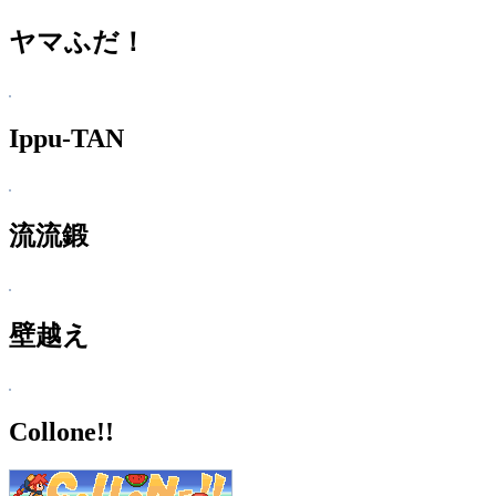
ヤマふだ！
Ippu-TAN
流流鍛
壁越え
Collone!!