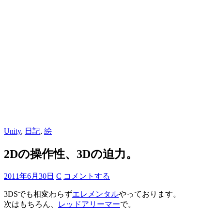
Unity
,
日記
,
絵
2Dの操作性、3Dの迫力。
2011年6月30日
C
コメントする
3DSでも相変わらず
エレメンタル
やっております。
次はもちろん、
レッドアリーマー
で。