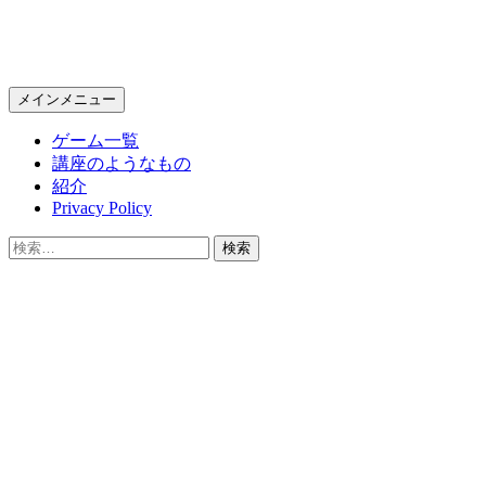
KPC Online
検
コ
メインメニュー
索
ン
ゲーム一覧
テ
講座のようなもの
ン
紹介
ツ
Privacy Policy
へ
ス
検
キ
索:
ッ
プ