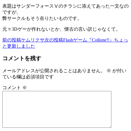
表題はサンダーフォースⅤのチラシに添えてあった一文なの
ですが、
弊サークルもそう在りたいものです。
元々3Dゲーが作れないとか、懐古の言い訳じゃなくて。
前の投稿
ケムリクサ
次の投稿
Flashゲーム『Collone!!』ちょっ
投
と更新しました
稿
コメントを残す
ナ
ビ
メールアドレスが公開されることはありません。
※
が付い
ている欄は必須項目です
ゲ
ー
コメント
※
シ
ョ
ン