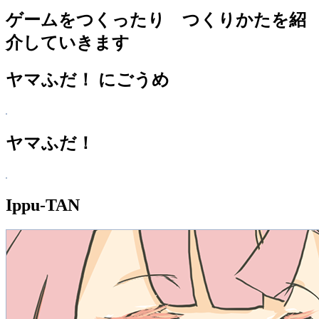
ー
ゲームをつくったり つくりかたを紹
カ
イ
介していきます
ブ
ヤマふだ！ にごうめ
ヤマふだ！
Ippu-TAN