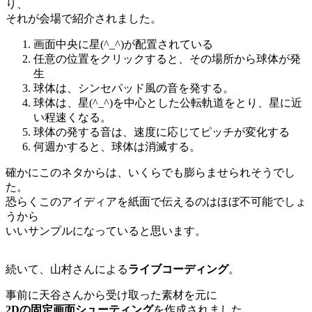
り、
それが会場で紹介されました。
画面中央に星(^_^)が配置されている
任意の位置をクリックすると、その場所から球体が発
生
球体は、シンセパッド風の音を発する。
球体は、星(^_^)を中心とした公転軌道をとり、星に近
い程速くなる。
球体の発する音は、速度に応じてピッチが変化する
何週かすると、球体は消滅する。
確かにこのネタからは、いくらでも膨らませられそうでし
た。
恐らくこのアイディアを紙面で伝えるのはほぼ不可能でしょ
うから
いいサンプルになっていると思います。
続いて、山村さんによる
ライブコーディング
。
事前に天谷さんから受け取った素材を元に
2Dの固定画面シューティング
を作成されました。