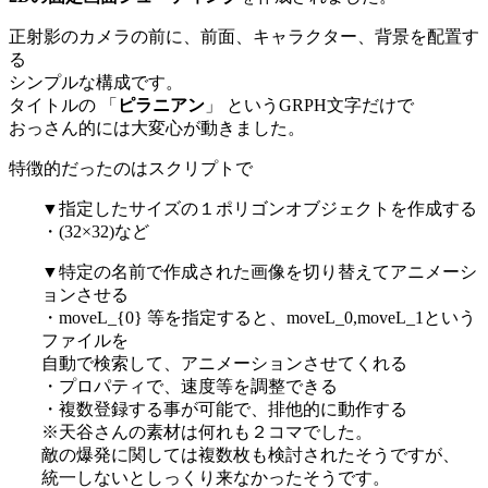
正射影のカメラの前に、前面、キャラクター、背景を配置す
る
シンプルな構成です。
タイトルの 「
ピラニアン
」 というGRPH文字だけで
おっさん的には大変心が動きました。
特徴的だったのはスクリプトで
▼指定したサイズの１ポリゴンオブジェクトを作成する
・(32×32)など
▼特定の名前で作成された画像を切り替えてアニメーシ
ョンさせる
・moveL_{0} 等を指定すると、moveL_0,moveL_1という
ファイルを
自動で検索して、アニメーションさせてくれる
・プロパティで、速度等を調整できる
・複数登録する事が可能で、排他的に動作する
※天谷さんの素材は何れも２コマでした。
敵の爆発に関しては複数枚も検討されたそうですが、
統一しないとしっくり来なかったそうです。