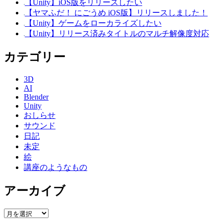
【Unity】iOS版をリリースしたい
【ヤマふだ！ にごうめ iOS版】リリースしました！
【Unity】ゲームをローカライズしたい
【Unity】リリース済みタイトルのマルチ解像度対応
カテゴリー
3D
AI
Blender
Unity
おしらせ
サウンド
日記
未定
絵
講座のようなもの
アーカイブ
ア