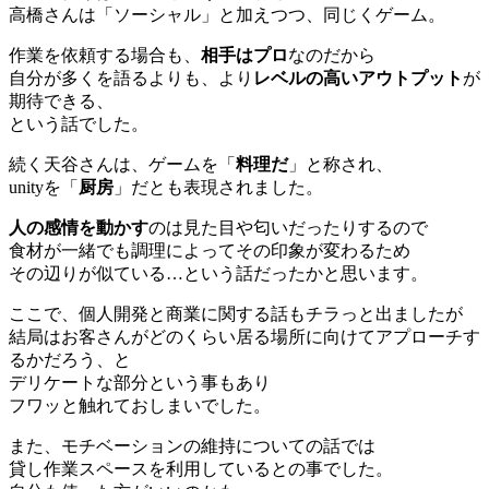
高橋さんは「ソーシャル」と加えつつ、同じくゲーム。
作業を依頼する場合も、
相手はプロ
なのだから
自分が多くを語るよりも、より
レベルの高いアウトプット
が
期待できる、
という話でした。
続く天谷さんは、ゲームを「
料理だ
」と称され、
unityを「
厨房
」だとも表現されました。
人の感情を動かす
のは見た目や匂いだったりするので
食材が一緒でも調理によってその印象が変わるため
その辺りが似ている…という話だったかと思います。
ここで、個人開発と商業に関する話もチラっと出ましたが
結局はお客さんがどのくらい居る場所に向けてアプローチす
るかだろう、と
デリケートな部分という事もあり
フワッと触れておしまいでした。
また、モチベーションの維持についての話では
貸し作業スペースを利用しているとの事でした。