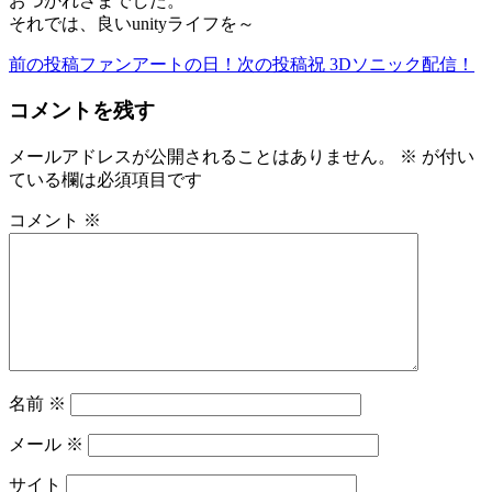
おつかれさまでした。
それでは、良いunityライフを～
前の投稿
ファンアートの日！
次の投稿
祝 3Dソニック配信！
投
稿
コメントを残す
ナ
メールアドレスが公開されることはありません。
※
が付い
ビ
ている欄は必須項目です
ゲ
コメント
※
ー
シ
ョ
ン
名前
※
メール
※
サイト