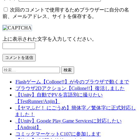
次回のコメントで使用するためブラウザーに自分の名
前、メールアドレス、サイトを保存する。
上に表示された文字を入力してください。
検
索:
Flashゲーム【Collone!!】が今のブラウザで動くまで
ブラウザ2Dアクション【Collone!!】復活しました
【Unity】自動でPVを言語別に撮りたい
【TestRunner/Anjin】
【ヤマふだ！ にごうめ】簡体字／繁体字に正式対応し
ました！
【Unity】Google Play Game Servicesに対応したい
【Android】
コミックマーケットC107に参加します