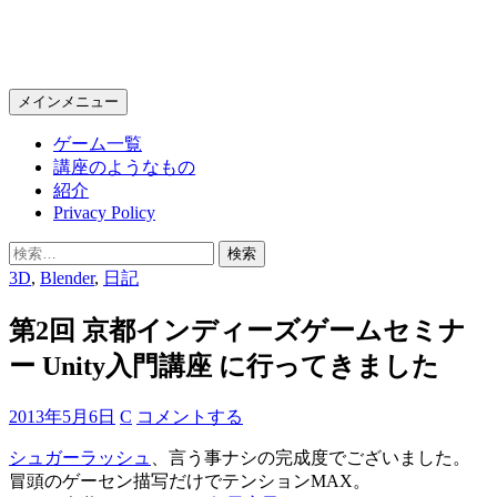
KPC Online
検
コ
メインメニュー
索
ン
ゲーム一覧
テ
講座のようなもの
ン
紹介
ツ
Privacy Policy
へ
ス
検
キ
索:
3D
,
Blender
,
日記
ッ
プ
第2回 京都インディーズゲームセミナ
ー Unity入門講座 に行ってきました
2013年5月6日
C
コメントする
シュガーラッシュ
、言う事ナシの完成度でございました。
冒頭のゲーセン描写だけでテンションMAX。