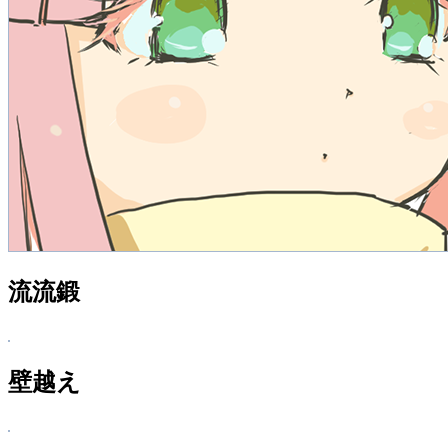
流流鍛
壁越え