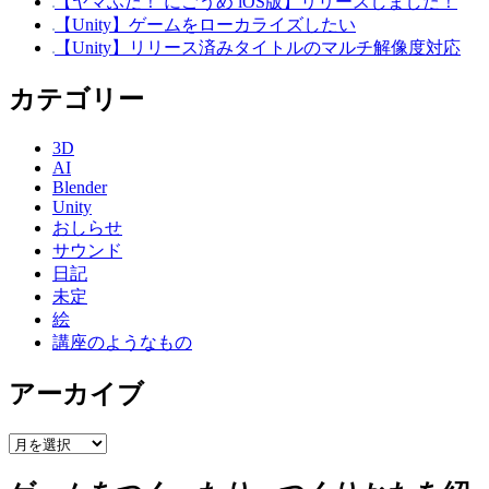
【ヤマふだ！ にごうめ iOS版】リリースしました！
【Unity】ゲームをローカライズしたい
【Unity】リリース済みタイトルのマルチ解像度対応
カテゴリー
3D
AI
Blender
Unity
おしらせ
サウンド
日記
未定
絵
講座のようなもの
アーカイブ
ア
ー
カ