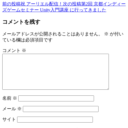
前の投稿
祝 アーリエル配信！
次の投稿
第2回 京都インディー
投
ズゲームセミナー Unity入門講座 に行ってきました
稿
コメントを残す
ナ
ビ
メールアドレスが公開されることはありません。
※
が付い
ている欄は必須項目です
ゲ
ー
コメント
※
シ
ョ
ン
名前
※
メール
※
サイト