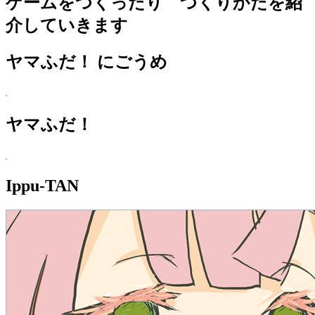
ゲームをつくったり つくりかたを紹
イ
介していきます
ブ
ヤマふだ！ にごうめ
ヤマふだ！
Ippu-TAN