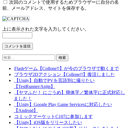
次回のコメントで使用するためブラウザーに自分の名
前、メールアドレス、サイトを保存する。
上に表示された文字を入力してください。
検
索:
Flashゲーム【Collone!!】が今のブラウザで動くまで
ブラウザ2Dアクション【Collone!!】復活しました
【Unity】自動でPVを言語別に撮りたい
【TestRunner/Anjin】
【ヤマふだ！ にごうめ】簡体字／繁体字に正式対応し
ました！
【Unity】Google Play Game Servicesに対応したい
【Android】
コミックマーケットC107に参加します
【Unity】iOS版をリリースしたい