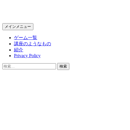
KPC Online
検
コ
メインメニュー
索
ン
ゲーム一覧
テ
講座のようなもの
ン
紹介
ツ
Privacy Policy
へ
ス
検
キ
索:
ッ
プ