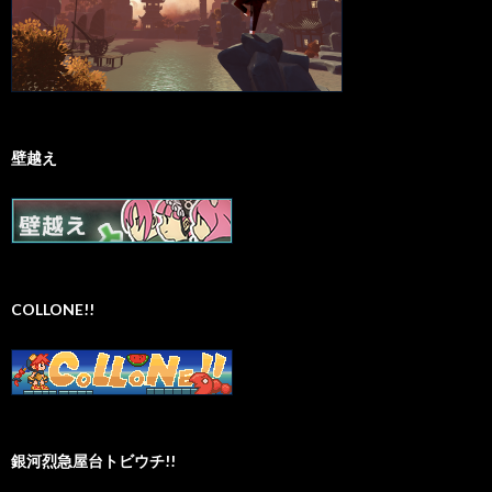
壁越え
COLLONE!!
銀河烈急屋台トビウチ!!