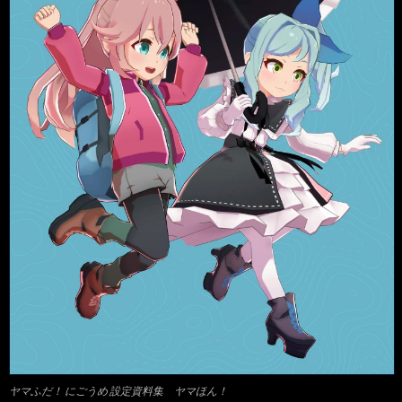
ヤマふだ！ にごうめ 設定資料集 ヤマほん！