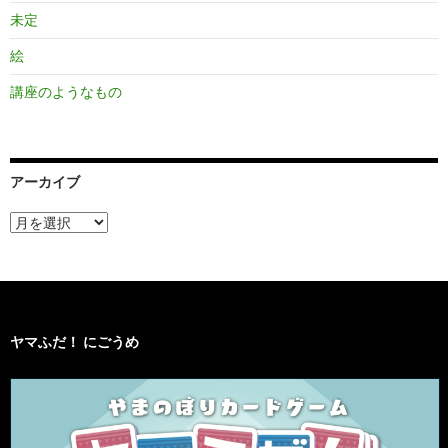
未定
絵
講座のようなもの
アーカイブ
ア
ー
カ
イ
ブ
ヤマふだ！ にごうめ