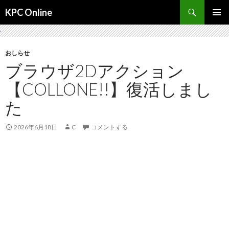
検
KPC Online
索
コ
メインメ
ン
ニュー
テ
ン
おしらせ
ツ
ブラウザ2Dアクション
へ
【COLLONE!!】復活しまし
ス
キ
た
ッ
プ
2026年6月18日
C
コメントする