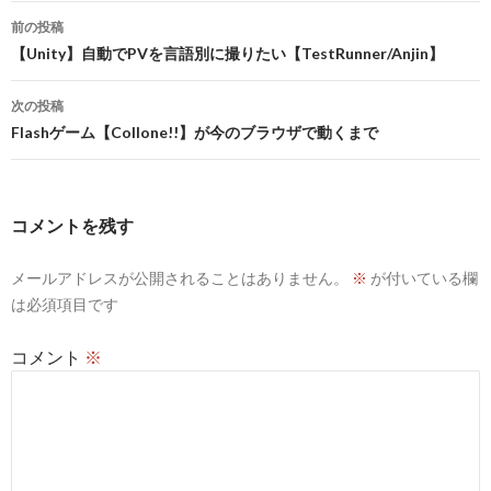
投
前の投稿
稿
【Unity】自動でPVを言語別に撮りたい【TestRunner/Anjin】
ナ
次の投稿
ビ
Flashゲーム【Collone!!】が今のブラウザで動くまで
ゲ
ー
コメントを残す
シ
メールアドレスが公開されることはありません。
※
が付いている欄
ョ
は必須項目です
ン
コメント
※