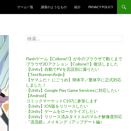
コンテンツへスキップ
ゲーム一覧
講座のようなもの
紹介
PRIVACY POLICY
検
索:
Flashゲーム【Collone!!】が今のブラウザで動くまで
ブラウザ2Dアクション【Collone!!】復活しました
【Unity】自動でPVを言語別に撮りたい
【TestRunner/Anjin】
【ヤマふだ！ にごうめ】簡体字／繁体字に正式対応
しました！
【Unity】Google Play Game Servicesに対応したい
【Android】
コミックマーケットC107に参加します
【Unity】iOS版をリリースしたい
【Unity】ゲームをローカライズしたい
【Unity】リリース済みタイトルのマルチ解像度対応
『流流鍛』メイキング（アップデート編）