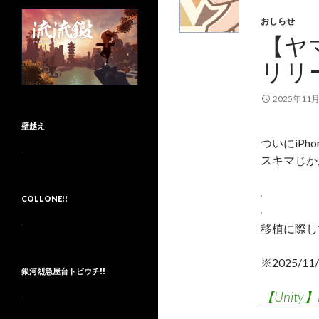
おしらせ
【ヤ
リリ
2025年11
壁越え
ついにiP
スキマじか
COLLONE!!
移植に際し
※2025/1
銀河烈急屋台トビウチ!!
【Unit