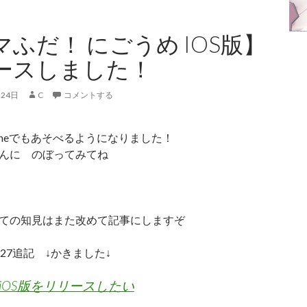
マふだ！ にごうめ IOS版】
ースしました！
月24日
C
コメントする
honeでもあそべるようになりました！
んに のぼってみてね
ての知見はまた改めて記事にしますぞ
1/27追記 ↓かきました↓
y】iOS版をリリースしたい