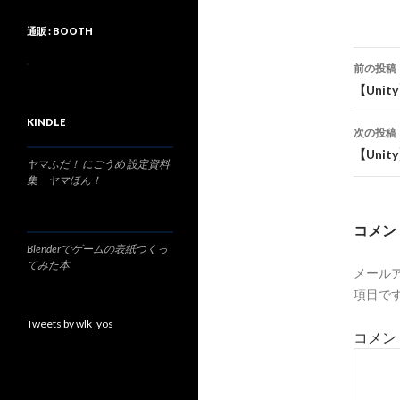
通販 : BOOTH
投
前の投稿
稿
【Uni
ナ
KINDLE
次の投稿
ビ
【Uni
ヤマふだ！ にごうめ 設定資料
ゲ
集 ヤマほん！
ー
コメン
シ
Blenderでゲームの表紙つくっ
てみた本
メール
ョ
項目で
ン
Tweets by wlk_yos
コメン