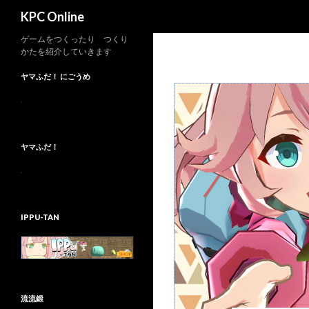
検
KPC Online
索
ゲームをつくったり つくり
かたを紹介していきます
ヤマふだ！ にごうめ
ヤマふだ！
IPPU-TAN
流流鍛