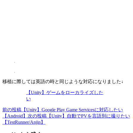
移植に際しては英語の時と同じような対応になりました↓
【Unity】ゲームをローカライズした
い
前の投稿
【Unity】Google Play Game Servicesに対応したい
投
【Android】
次の投稿
【Unity】自動でPVを言語別に撮りたい
稿
【TestRunner/Anjin】
ナ