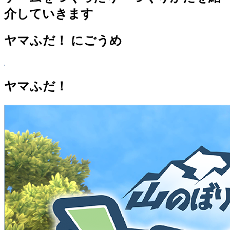
イ
介していきます
ブ
ヤマふだ！ にごうめ
ヤマふだ！