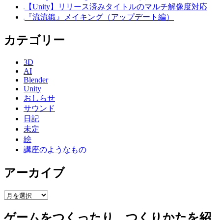
【Unity】リリース済みタイトルのマルチ解像度対応
『流流鍛』メイキング（アップデート編）
カテゴリー
3D
AI
Blender
Unity
おしらせ
サウンド
日記
未定
絵
講座のようなもの
アーカイブ
ア
ー
ゲームをつくったり つくりかたを紹
カ