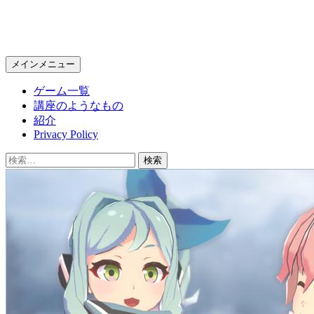
KPC Online
検
コ
メインメニュー
索
ン
ゲーム一覧
テ
講座のようなもの
ン
紹介
ツ
Privacy Policy
へ
ス
検
キ
索:
ッ
プ