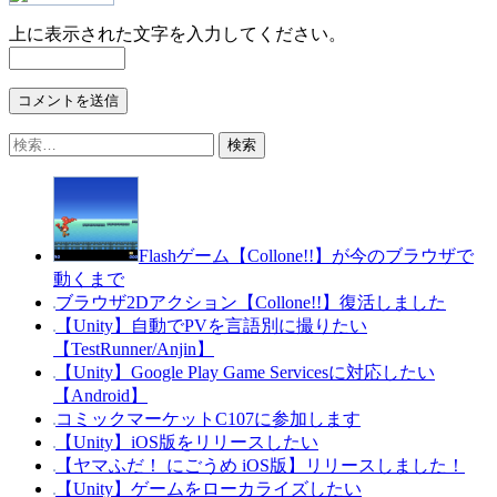
上に表示された文字を入力してください。
検
索:
Flashゲーム【Collone!!】が今のブラウザで
動くまで
ブラウザ2Dアクション【Collone!!】復活しました
【Unity】自動でPVを言語別に撮りたい
【TestRunner/Anjin】
【Unity】Google Play Game Servicesに対応したい
【Android】
コミックマーケットC107に参加します
【Unity】iOS版をリリースしたい
【ヤマふだ！ にごうめ iOS版】リリースしました！
【Unity】ゲームをローカライズしたい