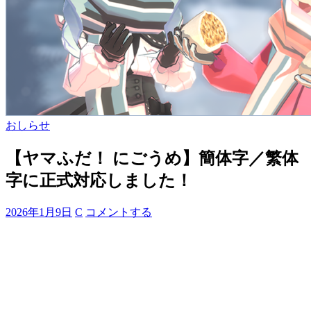
おしらせ
【ヤマふだ！ にごうめ】簡体字／繁体
字に正式対応しました！
2026年1月9日
C
コメントする