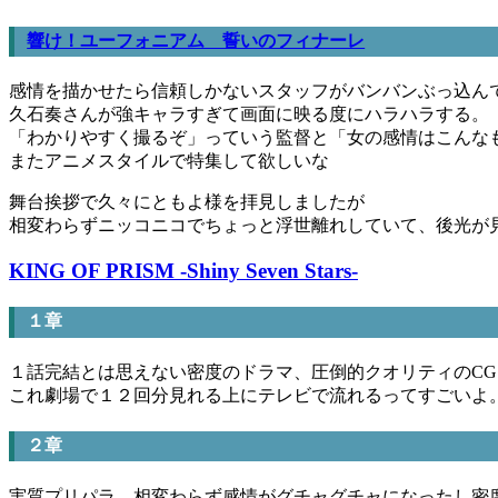
響け！ユーフォニアム 誓いのフィナーレ
感情を描かせたら信頼しかないスタッフがバンバンぶっ込ん
久石奏さんが強キャラすぎて画面に映る度にハラハラする。
「わかりやすく撮るぞ」っていう監督と「女の感情はこんな
またアニメスタイルで特集して欲しいな
舞台挨拶で久々にともよ様を拝見しましたが
相変わらずニッコニコでちょっと浮世離れしていて、後光が
KING OF PRISM -Shiny Seven Stars-
１章
１話完結とは思えない密度のドラマ、圧倒的クオリティのC
これ劇場で１２回分見れる上にテレビで流れるってすごいよ
２章
実質プリパラ。相変わらず感情がグチャグチャになったし密