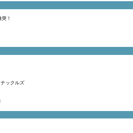
激突！
。
、ナックルズ
！