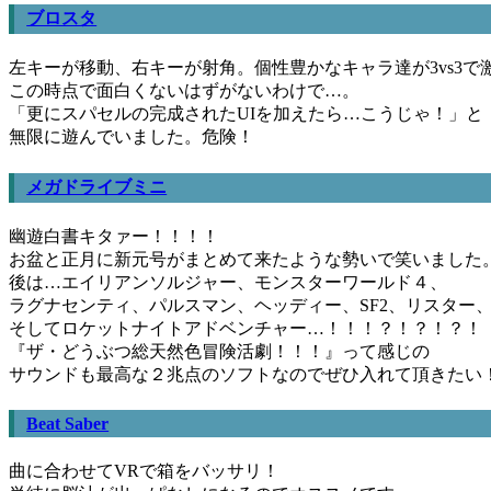
ブロスタ
左キーが移動、右キーが射角。個性豊かなキャラ達が3vs3で
この時点で面白くないはずがないわけで…。
「更にスパセルの完成されたUIを加えたら…こうじゃ！」と
無限に遊んでいました。危険！
メガドライブミニ
幽遊白書キタァー！！！！
お盆と正月に新元号がまとめて来たような勢いで笑いました
後は…エイリアンソルジャー、モンスターワールド４、
ラグナセンティ、パルスマン、ヘッディー、SF2、リスター
そしてロケットナイトアドベンチャー…！！！？！？！？！
『ザ・どうぶつ総天然色冒険活劇！！！』って感じの
サウンドも最高な２兆点のソフトなのでぜひ入れて頂きたい
Beat Saber
曲に合わせてVRで箱をバッサリ！