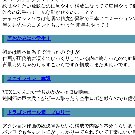
絵はやりたい放題なのに見やすい構成になってて毎週やって
昨今の若手ってこんな動かせるの…？？？
チャックシメゾウは芝居の精度が異常で日本アニメーション
津久井先生のコメントもよかった 来年もやって！
若おかみは小学生！
初めは脚本目当てで行ったのですが
作画が圧倒的に凄くてびっくりしている内に終わったので結
背景もめちゃめちゃすごいんですが構成もまたきれいです。
スカイライン 奪還
VFXにすんごい予算のかかったB級映画。
逆関節の巨大兵器がビーム撃ったり空手ロボと戦うので５億
ドラゴンボール超 ブロリー
アクション作画の総決算みたいな構成で内容３本分くらいあ
パンフでもキャスト陣がすっかり中てられていて非常にいい