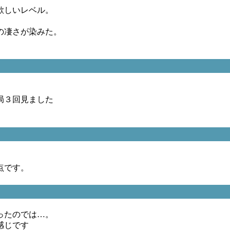
欲しいレベル。
の凄さが染みた。
局３回見ました
点です。
ったのでは…。
感じです