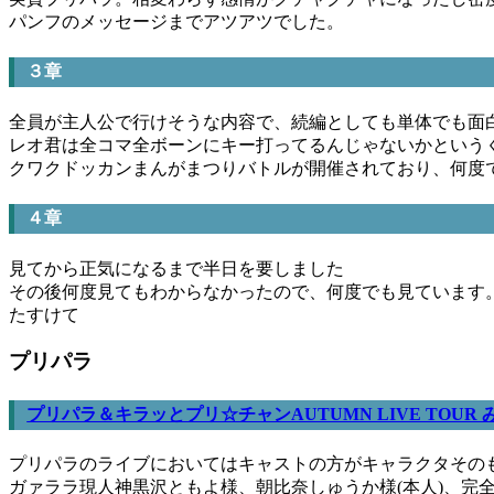
パンフのメッセージまでアツアツでした。
３章
全員が主人公で行けそうな内容で、続編としても単体でも面
レオ君は全コマ全ボーンにキー打ってるんじゃないかというく
クワクドッカンまんがまつりバトルが開催されており、何度
４章
見てから正気になるまで半日を要しました
その後何度見てもわからなかったので、何度でも見ています
たすけて
プリパラ
プリパラ＆キラッとプリ☆チャンAUTUMN LIVE TOU
プリパラのライブにおいてはキャストの方がキャラクタその
ガァララ現人神黒沢ともよ様、朝比奈しゅうか様(本人)、完