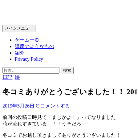
KPC Online
検
コ
メインメニュー
索
ン
ゲーム一覧
テ
講座のようなもの
ン
紹介
ツ
Privacy Policy
へ
ス
検
キ
索:
日記
,
絵
ッ
プ
冬コミありがとうございました！！ 201
2019年5月26日
C
コメントする
前回の投稿日時見て「まじかよ！」ってなりました
時が流れすぎている…！！うそだろ
冬コミでお越し頂きましてありがとうございました！