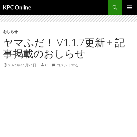
検
KPC Online
索
コ
メインメ
ン
ニュー
テ
ン
おしらせ
ツ
ヤマふだ！ V1.1.7更新 + 記
へ
事掲載のおしらせ
ス
キ
ッ
2021年11月21日
C
コメントする
プ