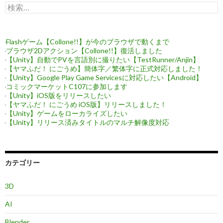
検
索:
Flashゲーム【Collone!!】が今のブラウザで動くまで
ブラウザ2Dアクション【Collone!!】復活しました
【Unity】自動でPVを言語別に撮りたい【TestRunner/Anjin】
【ヤマふだ！ にごうめ】簡体字／繁体字に正式対応しました！
【Unity】Google Play Game Servicesに対応したい【Android】
コミックマーケットC107に参加します
【Unity】iOS版をリリースしたい
【ヤマふだ！ にごうめ iOS版】リリースしました！
【Unity】ゲームをローカライズしたい
【Unity】リリース済みタイトルのマルチ解像度対応
カテゴリー
3D
AI
Blender