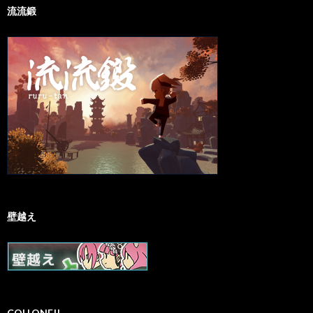
流流鍛
壁越え
COLLONE!!