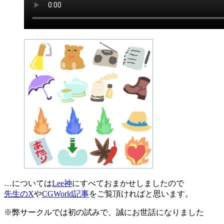
…については
Lee神
にすべておまかせしましたので
先生のX
や
CGWorld記事
をご覧頂ければと思います。
※弊サークルでは初の試みで、誠にお世話になりました