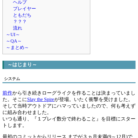
ヘルプ
プレイヤー
ともだち
？？？
流れ
～UI～
～QA～
～まとめ～
～はじまり～
システム
前作
から引き続きローグライクを作ることは決まっていまし
た。そこに
Slay the Spire
が登場。いたく衝撃を受けました。
そして当時アウトドアにハマっていましたので、何も考えず
に組み合わせました。
いつも通り、『１プレイ数分で終わること』を目標にスター
トします。
最初のコミットからリリース までが３ヵ月未満(9～12月)で