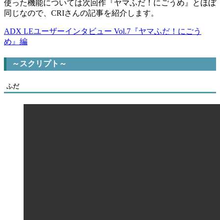
使った機能については次回作『ヤマふだ！にごうめ』とほぼ
同じなので、CRIさんの記事を紹介します。
ADX LEユーザーインタビュー Vol.7『ヤマふだ！にごう
め』編
～スクリプト～
ふだ