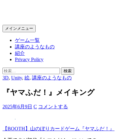
KPC Online
検
コ
メインメニュー
索
ン
ゲーム一覧
テ
講座のようなもの
ン
紹介
ツ
Privacy Policy
へ
ス
検
キ
索:
3D
,
Unity
,
絵
,
講座のようなもの
ッ
プ
『ヤマふだ！』メイキング
2025年6月9日
C
コメントする
【BOOTH】山のぼりカードゲーム『ヤマふだ！』