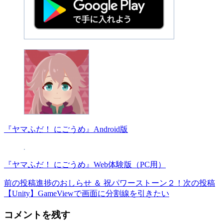
『ヤマふだ！ にごうめ』Android版
『ヤマふだ！ にごうめ』Web体験版（PC用）
前の投稿
進捗のおしらせ ＆ 祝パワーストーン２！
次の投稿
投
【Unity】GameViewで画面に分割線を引きたい
稿
コメントを残す
ナ