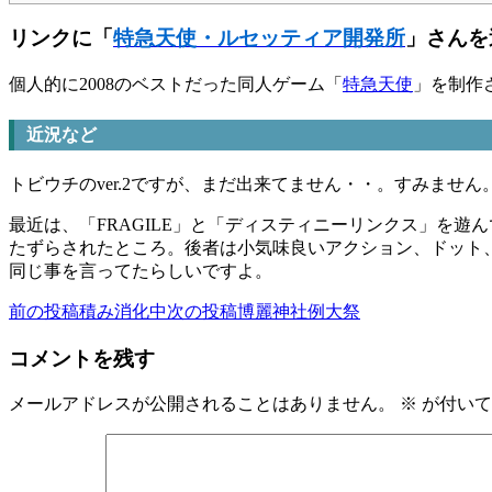
リンクに「
特急天使・ルセッティア開発所
」さんを
個人的に2008のベストだった同人ゲーム「
特急天使
」を制作
近況など
トビウチのver.2ですが、まだ出来てません・・。すみま
最近は、「FRAGILE」と「ディスティニーリンクス」を
たずらされたところ。後者は小気味良いアクション、ドット
同じ事を言ってたらしいですよ。
前の投稿
積み消化中
次の投稿
博麗神社例大祭
投
稿
コメントを残す
ナ
メールアドレスが公開されることはありません。
※
が付いて
ビ
ゲ