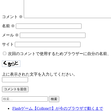
ー
シ
ョ
コメント
※
ン
名前
※
メール
※
サイト
次回のコメントで使用するためブラウザーに自分の名前、
上に表示された文字を入力してください。
検
索:
Flashゲーム【Collone!!】が今のブラウザで動くまで