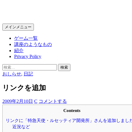
KPC Online
検
コ
メインメニュー
索
ン
ゲーム一覧
テ
講座のようなもの
ン
紹介
ツ
Privacy Policy
へ
ス
検
キ
索:
おしらせ
,
日記
ッ
プ
リンクを追加
2009年2月10日
C
コメントする
Contents
リンクに「特急天使・ルセッティア開発所」さんを追加しまし
近況など