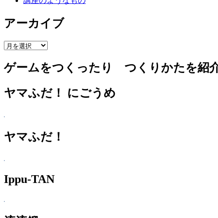
講座のようなもの
アーカイブ
ア
ー
ゲームをつくったり つくりかたを紹
カ
イ
ブ
ヤマふだ！ にごうめ
ヤマふだ！
Ippu-TAN