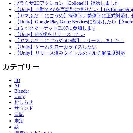
ブラウザ2Dアクション【Collone!!】復活しました
【Unity】自動でPVを言語別に撮りたい【TestRunner/Anj
【ヤマふだ！ にごうめ】簡体字／繁体字に正式対応し
【Unity】Google Play Game Servicesに対応したい【Andr
コミックマーケットC107に参加します
【Unity】iOS版をリリースしたい
【ヤマふだ！ にごうめ iOS版】リリースしました！
【Unity】ゲームをローカライズしたい
【Unity】リリース済みタイトルのマルチ解像度対応
カテゴリー
3D
AI
Blender
Unity
おしらせ
サウンド
日記
未定
絵