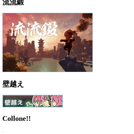
流流鍛
壁越え
Collone!!