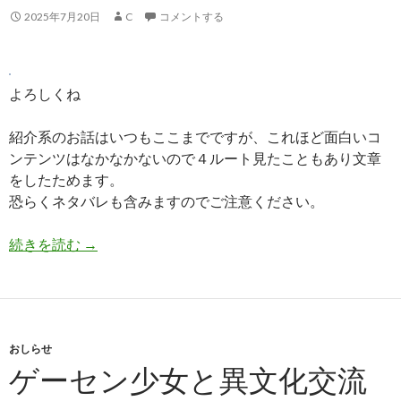
2025年7月20日
C
コメントする
よろしくね
紹介系のお話はいつもここまでですが、これほど面白いコ
ンテンツはなかなかないので４ルート見たこともあり文章
をしたためます。
恐らくネタバレも含みますのでご注意ください。
KING OF PRISM-Your Endless Call-み
続きを読む
→
おしらせ
ゲーセン少女と異文化交流