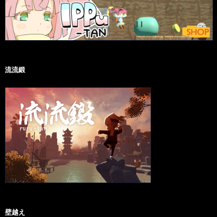
流流鍛
壁越え