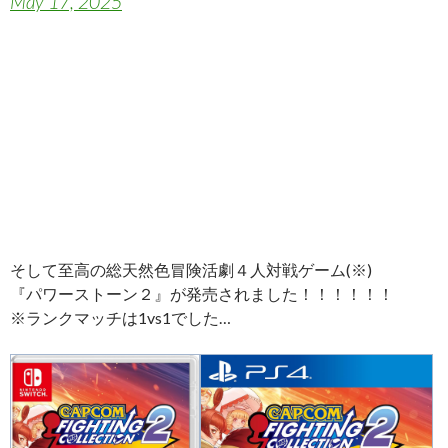
May 17, 2025
そして至高の総天然色冒険活劇４人対戦ゲーム(※)
『パワーストーン２』が発売されました！！！！！！
※ランクマッチは1vs1でした…