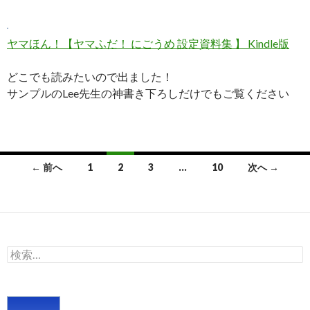
ヤマほん！【ヤマふだ！ にごうめ 設定資料集 】 Kindle版
どこでも読みたいので出ました！
サンプルのLee先生の神書き下ろしだけでもご覧ください
投
← 前へ
1
2
3
…
10
次へ →
稿
ナ
ビ
検
ゲ
索:
ー