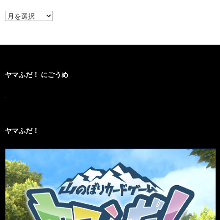
ア
ー
カ
イ
ブ
ヤマふだ！ にごうめ
ヤマふだ！