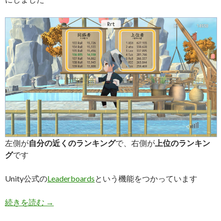
左側が
自分の近くのランキング
で、右側が
上位のランキン
グ
です
Unity公式の
Leaderboards
という機能をつかっています
【Unity】スコアランキングを作りたい – LeaderBo
続きを読む
→