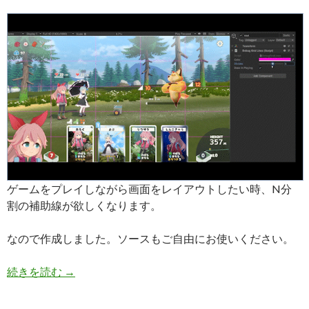
ゲームをプレイしながら画面をレイアウトしたい時、N分
割の補助線が欲しくなります。
なので作成しました。ソースもご自由にお使いください。
【Unity】GameViewで画面に分割線を引きたい
続きを読む
→