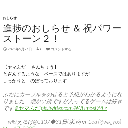
おしらせ
進捗のおしらせ ＆ 祝パワー
ストーン２！
2025年5月21日
C
コメントする
【ヤマふだ！ さんちょう】
とざんするような ペースではありますが
しっかりと のぼっております
ふだにカーソルをのせると予想がわかるようにな
りました 細かい所ですが入ってるゲームは好き
です
#ヤマふだ
pic.twitter.com/AWUm5sD9Fz
— wlk/えるけ@C107◆31日(水)南ｍ-13a (@wlk_yos)