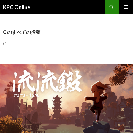
検
KPC Online
索
コ
メインメ
ン
ニュー
テ
ン
C のすべての投稿
ツ
へ
C
ス
キ
ッ
プ