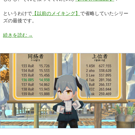
というわけで
【以前のメイキング】
で省略していたシリー
ズの最後です。
【Unity】衝撃などに歪みエフェクトをつけたい – NO
続きを読む
→