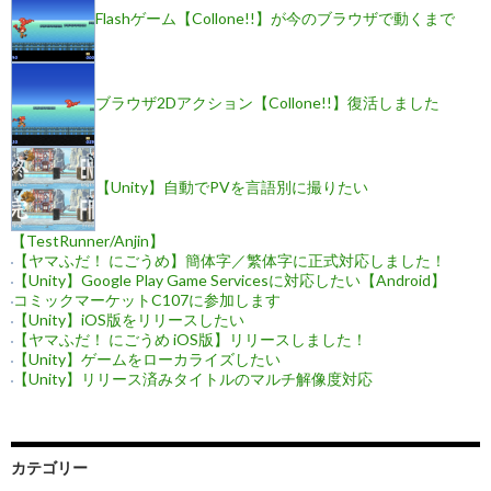
シ
Flashゲーム【Collone!!】が今のブラウザで動くまで
ョ
ン
ブラウザ2Dアクション【Collone!!】復活しました
【Unity】自動でPVを言語別に撮りたい
【TestRunner/Anjin】
【ヤマふだ！ にごうめ】簡体字／繁体字に正式対応しました！
【Unity】Google Play Game Servicesに対応したい【Android】
コミックマーケットC107に参加します
【Unity】iOS版をリリースしたい
【ヤマふだ！ にごうめ iOS版】リリースしました！
【Unity】ゲームをローカライズしたい
【Unity】リリース済みタイトルのマルチ解像度対応
カテゴリー