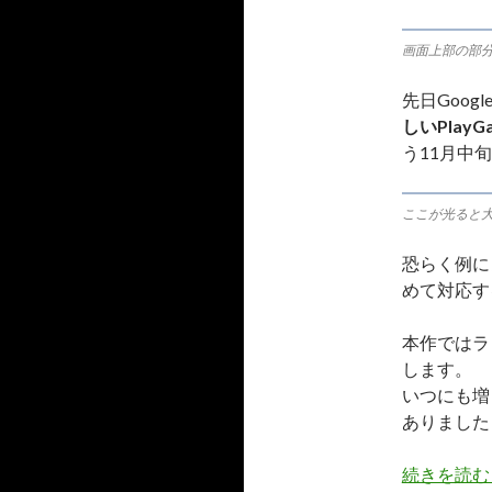
画面上部の部
先日Goo
しいPlayG
う11月中
ここが光ると
恐らく例に
めて対応す
本作ではラ
します。
いつにも増
ありました
続きを読