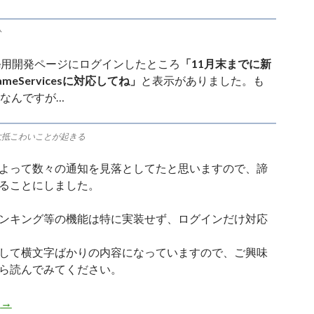
分
gle用開発ページにログインしたところ
「11月末までに新
ameServicesに対応してね」
と表示がありました。も
旬なんですが…
大抵こわいことが起きる
よって数々の通知を見落としてたと思いますので、諦
ることにしました。
ンキング等の機能は特に実装せず、ログインだけ対応
して横文字ばかりの内容になっていますので、ご興味
ら読んでみてください。
【Unity】Google Play Game Servicesに対応したい【Android】
む
→