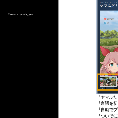
Tweets by wlk_yos
『ヤマふだ
『言語を切
『自動でプ
『ついでに