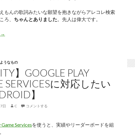
えもんの歌詞みたいな願望を抱きながらアレコレ検索
ころ、
ちゃんとありました
。先人は偉大です。
【Unity】自動でPVを言語別に撮りたい【TestRunner/Anjin】
む
→
ようなもの
ITY】GOOGLE PLAY
E SERVICESに対応したい
DROID】
月7日
C
コメントする
y Game Services
を使うと、実績やリーダーボードを組
。