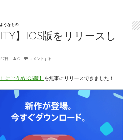
ようなもの
ITY】IOS版をリリースし
月27日
C
コメントする
 にごうめ iOS版】
を無事にリリースできました！