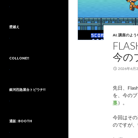
壁越え
AI
,
講座のよう
FLA
今の
COLLONE!!
2026年6月
先日、Fla
銀河烈急屋台トビウチ!!
を、今のブ
事
）。
今回はその
通販 : BOOTH
のですが、