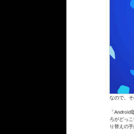
なので、そ
「Andr
ろがどっこ
り替えの手