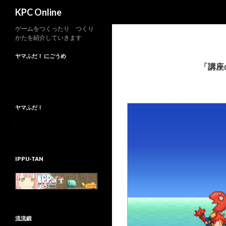
検
KPC Online
索
ゲームをつくったり つくり
かたを紹介していきます
ヤマふだ！ にごうめ
「講座
ヤマふだ！
IPPU-TAN
流流鍛