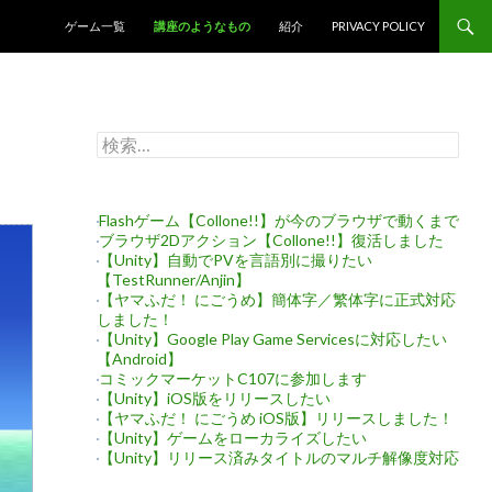
コンテンツへスキップ
ゲーム一覧
講座のようなもの
紹介
PRIVACY POLICY
検
索:
Flashゲーム【Collone!!】が今のブラウザで動くまで
ブラウザ2Dアクション【Collone!!】復活しました
【Unity】自動でPVを言語別に撮りたい
【TestRunner/Anjin】
【ヤマふだ！ にごうめ】簡体字／繁体字に正式対応
しました！
【Unity】Google Play Game Servicesに対応したい
【Android】
コミックマーケットC107に参加します
【Unity】iOS版をリリースしたい
【ヤマふだ！ にごうめ iOS版】リリースしました！
【Unity】ゲームをローカライズしたい
【Unity】リリース済みタイトルのマルチ解像度対応