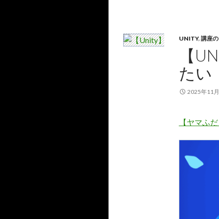
UNITY
,
講座の
【UN
たい
2025年11
【ヤマふだ！