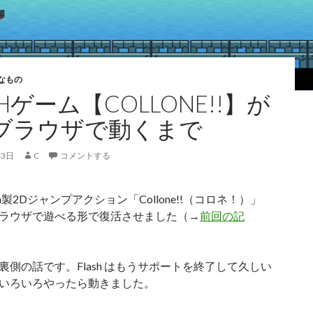
なもの
SHゲーム【COLLONE!!】が
ブラウザで動くまで
23日
C
コメントする
sh製2Dジャンプアクション「Collone!!（コロネ！）」
ラウザで遊べる形で復活させました（→
前回の記
裏側の話です。Flash はもうサポートを終了して久しい
いろいろやったら動きました。