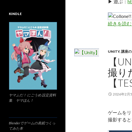
▶ 遊ぶ：
ht
KINDLE
続きを読
UNITY
,
講座の
【U
撮り
【TE
2026年2月
ヤマふだ！ にごうめ 設定資料
集 ヤマほん！
ゲームをリ
撮影すると
Blenderでゲームの表紙つくっ
てみた本