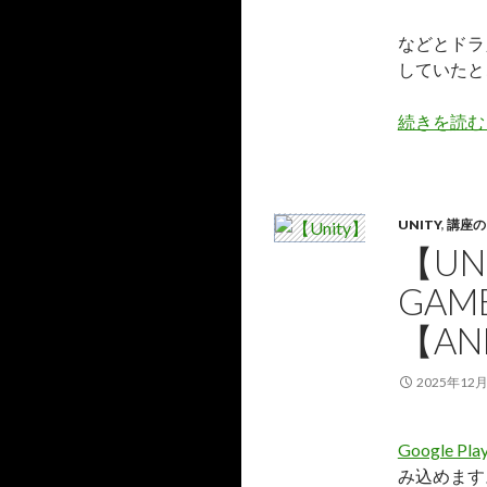
などとドラ
していたと
続きを読
UNITY
,
講座の
【UN
GAM
【AN
2025年12
Google Pla
み込めます