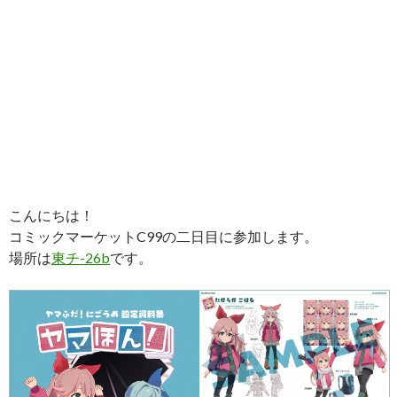
こんにちは！
コミックマーケットC99の二日目に参加します。
場所は
東チ-26b
です。