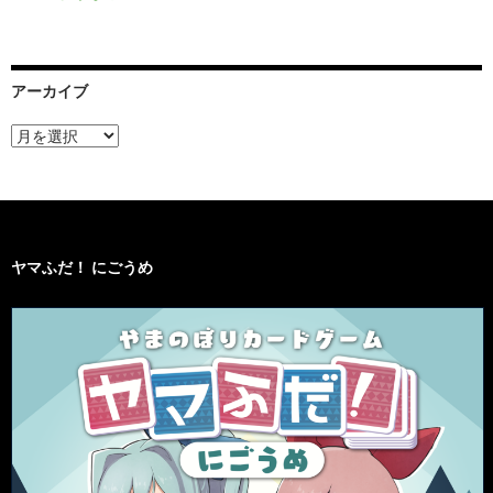
アーカイブ
ア
ー
カ
イ
ブ
ヤマふだ！ にごうめ