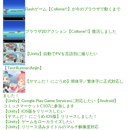
シ
Flashゲーム【Collone!!】が今のブラウザで動くまで
ョ
ン
ブラウザ2Dアクション【Collone!!】復活しました
【Unity】自動でPVを言語別に撮りたい
【TestRunner/Anjin】
【ヤマふだ！ にごうめ】簡体字／繁体字に正式対応し
ました！
【Unity】Google Play Game Servicesに対応したい【Android】
コミックマーケットC107に参加します
【Unity】iOS版をリリースしたい
【ヤマふだ！ にごうめ iOS版】リリースしました！
【Unity】ゲームをローカライズしたい
【Unity】リリース済みタイトルのマルチ解像度対応