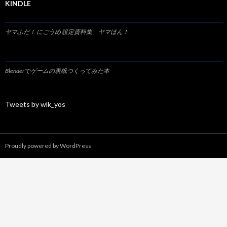
KINDLE
ヤマふだ！ にごうめ 設定資料集 ヤマほん！
Blenderでゲームの表紙つくってみた本
Tweets by wlk_yos
Proudly powered by WordPress