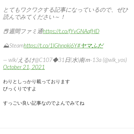
とてもワクワクする記事になっているので、ぜひ
読んでみてください～！
📕週間ファミ通
https://t.co/fYvGNAafHD
⛰Steam
https://t.co/1lGhnpki6Y
#ヤマふだ
— wlk/えるけ@C107◆31日(水)南ｍ-13a (@wlk_yos)
October 21, 2021
わりとしっかり載っております
びっくりですよ
すっごい良い記事なのでよんでみてね