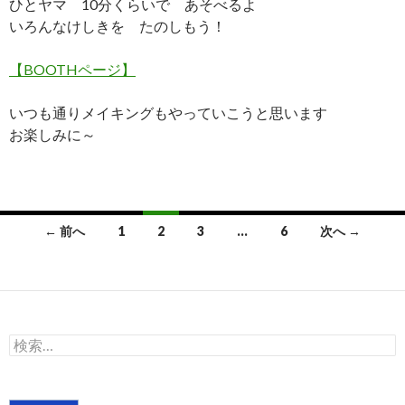
ひとヤマ 10分くらいで あそべるよ
いろんなけしきを たのしもう！
【BOOTHページ】
いつも通りメイキングもやっていこうと思います
お楽しみに～
投
← 前へ
1
2
3
…
6
次へ →
稿
ナ
ビ
検
ゲ
索:
ー