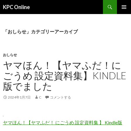
検
KPC Online
索
コ
メインメ
ン
ニュー
テ
ン
「おしらせ」カテゴリーアーカイブ
ツ
へ
ス
キ
おしらせ
ッ
ヤマほん！【ヤマふだ！に
プ
ごうめ 設定資料集】KINDLE
版でました
2024年1月7日
C
コメントする
ヤマほん！【ヤマふだ！ にごうめ 設定資料集 】 Kindle版