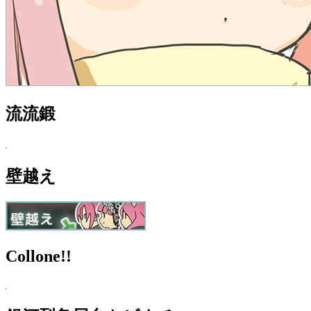
流流鍛
壁越え
Collone!!