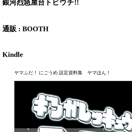
銀河烈急屋台トビウチ!!
通販 : BOOTH
Kindle
ヤマふだ！ にごうめ 設定資料集 ヤマほん！