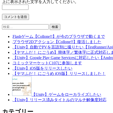
上に表示された文字を入力してください。
検
索:
Flashゲーム【Collone!!】が今のブラウザで動くまで
ブラウザ2Dアクション【Collone!!】復活しました
【Unity】自動でPVを言語別に撮りたい【TestRunner/Anj
【ヤマふだ！ にごうめ】簡体字／繁体字に正式対応し
【Unity】Google Play Game Servicesに対応したい【Andr
コミックマーケットC107に参加します
【Unity】iOS版をリリースしたい
【ヤマふだ！ にごうめ iOS版】リリースしました！
【Unity】ゲームをローカライズしたい
【Unity】リリース済みタイトルのマルチ解像度対応
カテゴリー