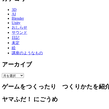
3D
AI
Blender
Unity
おしらせ
サウンド
日記
未定
絵
講座のようなもの
アーカイブ
ア
ー
ゲームをつくったり つくりかたを紹
カ
イ
ブ
ヤマふだ！ にごうめ