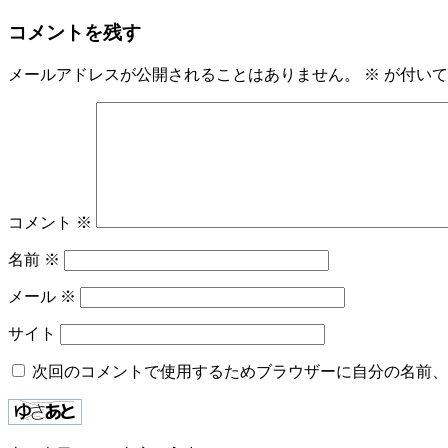
稿
コメントを残す
ナ
メールアドレスが公開されることはありません。
※
が付いて
ビ
ゲ
ー
シ
ョ
コメント
※
ン
名前
※
メール
※
サイト
次回のコメントで使用するためブラウザーに自分の名前、