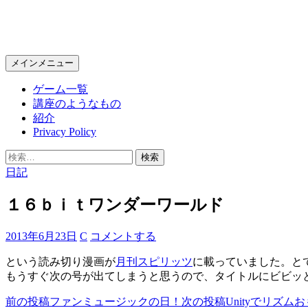
KPC Online
検
コ
メインメニュー
索
ン
ゲーム一覧
テ
講座のようなもの
ン
紹介
ツ
Privacy Policy
へ
ス
検
キ
索:
日記
ッ
プ
１６ｂｉｔワンダーワールド
2013年6月23日
C
コメントする
という読み切り漫画が
月刊スピリッツ
に載っていました。と
もうすぐ次の号が出てしまうと思うので、タイトルにビビッ
前の投稿
ファンミュージックの日！
次の投稿
Unityでリズ
投