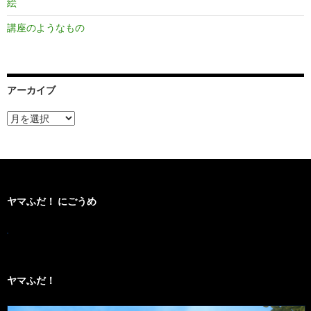
絵
講座のようなもの
アーカイブ
ア
ー
カ
イ
ブ
ヤマふだ！ にごうめ
ヤマふだ！