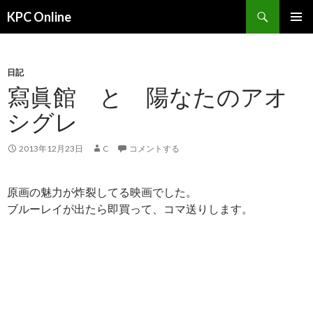
検
KPC Online
索
コ
メインメ
ン
ニュー
テ
ン
日記
ツ
寫眞館 と 陽なたのアオ
へ
シグレ
ス
キ
ッ
2013年12月23日
C
コメントする
プ
原画の魅力が炸裂してる映画でした。
ブルーレイが出たら即買って、コマ送りします。