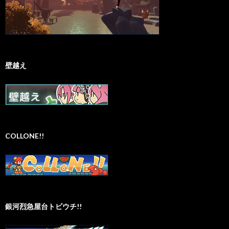
壁越え
COLLONE!!
銀河烈急屋台トビウチ!!